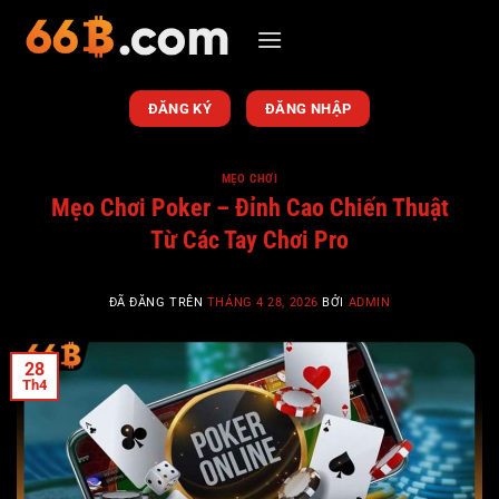
Chuyển
đến
nội
dung
ĐĂNG KÝ
ĐĂNG NHẬP
MẸO CHƠI
Mẹo Chơi Poker – Đỉnh Cao Chiến Thuật
Từ Các Tay Chơi Pro
ĐÃ ĐĂNG TRÊN
THÁNG 4 28, 2026
BỞI
ADMIN
28
Th4