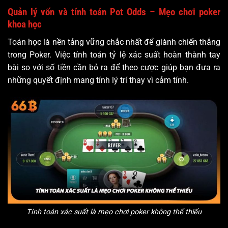
Quản lý vốn và tính toán Pot Odds – Mẹo chơi poker
khoa học
Toán học là nền tảng vững chắc nhất để giành chiến thắng
trong Poker. Việc tính toán tỷ lệ xác suất hoàn thành tay
bài so với số tiền cần bỏ ra để theo cược giúp bạn đưa ra
những quyết định mang tính lý trí thay vì cảm tính.
Tính toán xác suất là mẹo chơi poker không thể thiếu