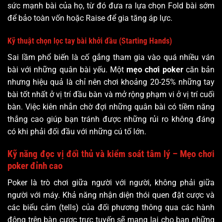
sức mạnh bài của họ, từ đó đưa ra lựa chọn Fold bài sớm
để bảo toàn vốn hoặc Raise để gia tăng áp lực.
Kỹ thuật chọn lọc tay bài khởi đầu (Starting Hands)
Sai lầm phổ biến là cố gắng tham gia vào quá nhiều ván
bài với những quân bài yếu. Một
mẹo chơi poker
căn bản
nhưng hiệu quả là chỉ nên chơi khoảng 20-25% những tay
bài tốt nhất ở vị trí đầu bàn và mở rộng phạm vi ở vị trí cuối
bàn. Việc kiên nhẫn chờ đợi những quân bài có tiềm năng
thắng cao giúp bạn tránh được những rủi ro không đáng
có khi phải đối đầu với những cú tố lớn.
Kỹ năng đọc vị đối thủ và kiểm soát tâm lý – Mẹo chơi
poker đỉnh cao
Poker là trò chơi giữa người với người, không phải giữa
người với máy. Khả năng nhận diện thói quen đặt cược và
các biểu cảm (tells) của đối phương thông qua các hành
động trên bàn cược trực tuyến sẽ mang lại cho bạn những