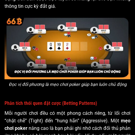
thông tin cực kỳ đắt giá.
Đọc vị đối phương là mẹo chơi poker giúp bạn luôn chủ động
Phân tích thói quen đặt cược (Betting Patterns)
Mỗi người chơi đều có một phong cách riêng, từ lối chơi
“chặt chẽ” (Tight) đến “hung hãn” (Aggressive). Một
mẹo
chơi poker
nâng cao là bạn phải ghi nhớ cách đối thủ phản