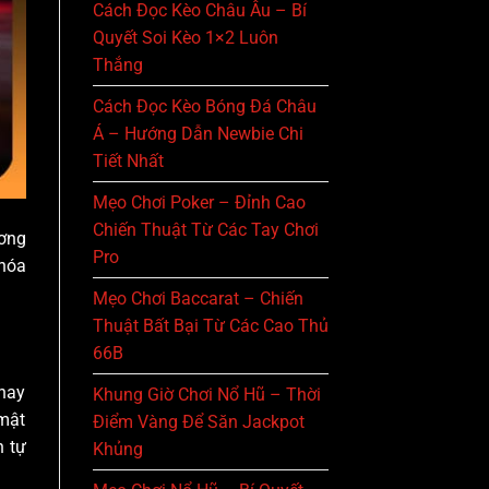
Cách Đọc Kèo Châu Âu – Bí
Quyết Soi Kèo 1×2 Luôn
Thắng
Cách Đọc Kèo Bóng Đá Châu
Á – Hướng Dẫn Newbie Chi
Tiết Nhất
Mẹo Chơi Poker – Đỉnh Cao
Chiến Thuật Từ Các Tay Chơi
ương
Pro
 hóa
Mẹo Chơi Baccarat – Chiến
Thuật Bất Bại Từ Các Cao Thủ
66B
thay
Khung Giờ Chơi Nổ Hũ – Thời
 mật
Điểm Vàng Để Săn Jackpot
h tự
Khủng