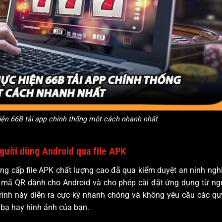
ện 66B tải app chính thống một cách nhanh nhất
người dùng Android qua file APK
cung cấp file APK chất lượng cao đã qua kiểm duyệt an ninh ng
ét mã QR dành cho Android và cho phép cài đặt ứng dụng từ n
trình này diễn ra cực kỳ nhanh chóng và không yêu cầu các q
h bạ hay hình ảnh của bạn.