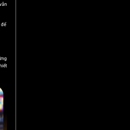
 vẫn
để
 ứng
hiết