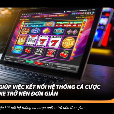
ệc kết nối hệ thống cá cược online trở nên đơn giản