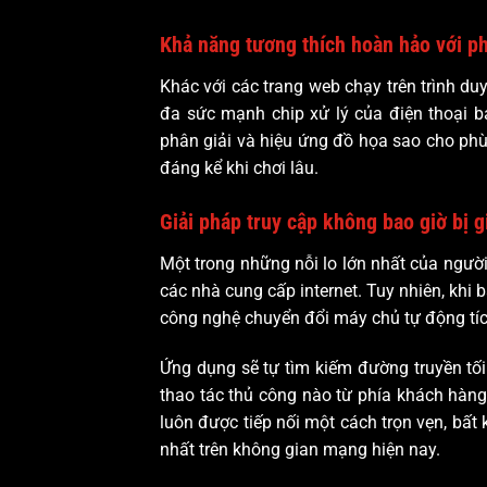
Khả năng tương thích hoàn hảo với ph
Khác với các trang web chạy trên trình duy
đa sức mạnh chip xử lý của điện thoại b
phân giải và hiệu ứng đồ họa sao cho phù 
đáng kể khi chơi lâu.
Giải pháp truy cập không bao giờ bị 
Một trong những nỗi lo lớn nhất của người 
các nhà cung cấp internet. Tuy nhiên, khi
công nghệ chuyển đổi máy chủ tự động tí
Ứng dụng sẽ tự tìm kiếm đường truyền tối
thao tác thủ công nào từ phía khách hàng
luôn được tiếp nối một cách trọn vẹn, bất
nhất trên không gian mạng hiện nay.