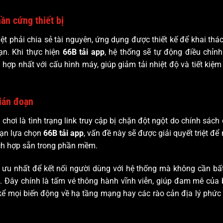
ần cứng thiết bị
ệt phải chia sẻ tài nguyên, ứng dụng được thiết kế để khai thác
ạn. Khi thực hiện
66B tải app
, hệ thống sẽ tự động điều chỉn
hợp nhất với cấu hình máy, giúp giảm tải nhiệt độ và tiết kiệm
gián đoạn
chơi là tình trạng link truy cập bị chặn đột ngột do chính sách
 bạn lựa chọn
66B tải app
, vấn đề này sẽ được giải quyết triệt để
ch hợp sẵn trong phần mềm.
 ưu nhất để kết nối người dùng với hệ thống mà không cần bấ
. Đây chính là tấm vé thông hành vĩnh viễn, giúp đam mê của
 kể mọi biến động về hạ tầng mạng hay các rào cản địa lý phức